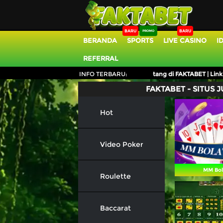
BARU
BARU
PROMO
BERANDA
SPORTS
LIVE CASINO
I
REFERRAL
INFO TERBARU:
Selamat datang di FAKTABET | Link Anti B
FAKTABET - SITUS
Hot
Video Poker
MM Bol
Roulette
Baccarat