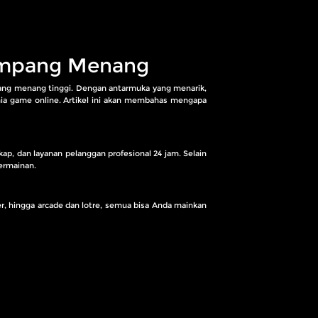
Gampang Menang
uang menang tinggi. Dengan antarmuka yang menarik,
nia game online. Artikel ini akan membahas mengapa
ap, dan layanan pelanggan profesional 24 jam. Selain
ermainan.
er, hingga arcade dan lotre, semua bisa Anda mainkan