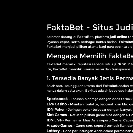
FaktaBet - Situs Ju
FaktaBet
Selamat datang di
, platform
judi online
ter
layanan cepat, serta berbagai bonus harian,
FaktaBe
FaktaBet menjadi pilihan utama bagi para pecinta slot
Mengapa Memilih FaktaBet
judi online
FaktaBet memiliki reputasi sebagai situs
itu, FaktaBet memiliki lisensi resmi dan transpara
1. Tersedia Banyak Jenis Perm
Salah satu keunggulan utama dari
FaktaBet
adalah va
hanya dalam satu akun. Berikut adalah beberapa hal
Sportsbook
- Taruhan olahraga dengan odds terbaik 
Live Casino
- Mainkan roulette, baccarat, dan blackja
IDN Poker
- Jaringan poker terbesar dengan banyak
Slot Games
- Ratusan pilihan game slot dengan RTP 
IDN Live
- Permainan khas Asia seperti Ceme, Capsa,
Arcade Games
- Game seru seperti tembak ikan dan
Lottery
- Coba peruntungan Anda dalam permainan u