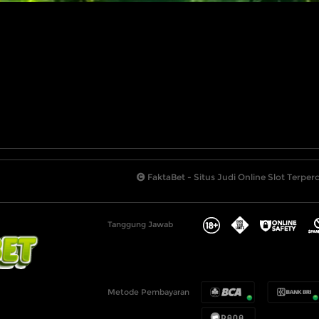
FaktaBet - Situs Judi Online Slot Terp
Tanggung Jawab
Metode Pembayaran