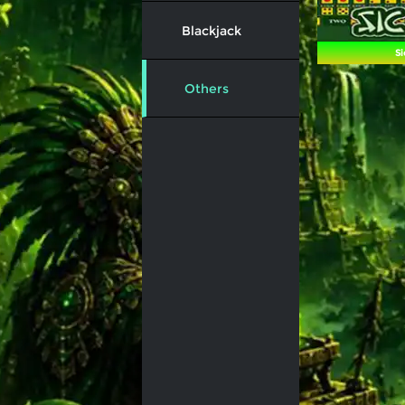
Blackjack
S
Others