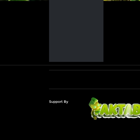
Support By