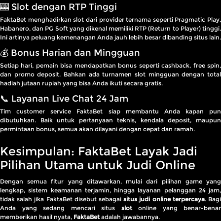
🎰 Slot dengan RTP Tinggi
FaktaBet menghadirkan slot dari provider ternama seperti Pragmatic Play,
Habanero, dan PG Soft yang dikenal memiliki RTP (Return to Player) tinggi.
Ini artinya peluang kemenangan Anda jauh lebih besar dibanding situs lain.
💰 Bonus Harian dan Mingguan
Setiap hari, pemain bisa mendapatkan bonus seperti cashback, free spin,
dan promo deposit. Bahkan ada turnamen slot mingguan dengan total
hadiah jutaan rupiah yang bisa Anda ikuti secara gratis.
📞 Layanan Live Chat 24 Jam
Tim customer service FaktaBet siap membantu Anda kapan pun
dibutuhkan. Baik untuk pertanyaan teknis, kendala deposit, maupun
permintaan bonus, semua akan dilayani dengan cepat dan ramah.
Kesimpulan: FaktaBet Layak Jadi
Pilihan Utama untuk Judi Online
Dengan semua fitur yang ditawarkan, mulai dari pilihan game yang
lengkap, sistem keamanan terjamin, hingga layanan pelanggan 24 jam,
tidak salah jika FaktaBet disebut sebagai
situs judi online terpercaya
. Bag
Anda yang sedang mencari situs
slot
online yang benar-benar
memberikan hasil nyata,
FaktaBet
adalah jawabannya.