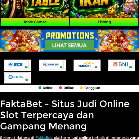
Table Games
Fishing
FaktaBet - Situs Judi Online
Slot Terpercaya dan
Gampang Menang
Selamat datang di
FaktaBet
, platform
judi online
terbaik di Indonesia yang