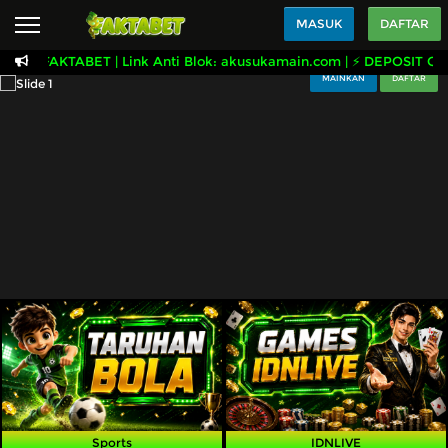
MASUK
DAFTAR
g di FAKTABET | Link Anti Blok: akusukamain.com | ⚡ DEPOSIT QRPA
Beranda
MAINKAN
DAFTAR
FaktaBet - Situs Judi Onlin
Sports
BARU
PROMO
Live Casino
BARU
IDNPoker
BARU
Slots
PROMO
IDNLIVE
BARU
Stream N Spin
Arcade
PROMO
Table Games
Lottery
Sports
IDNLIVE
BARU
PROMO