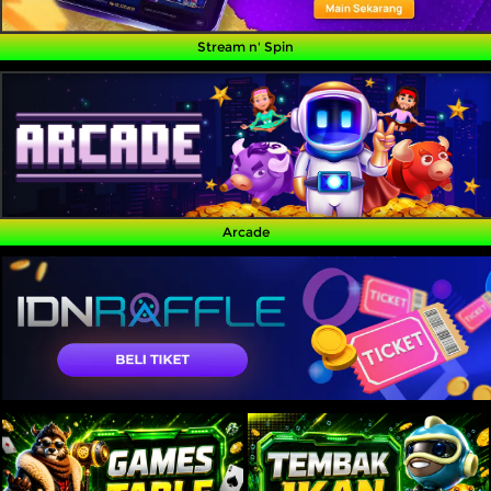
Terpercaya dan Gampang Menang. Hak Cipta
Dilindungi.
Stream n' Spin
Arcade