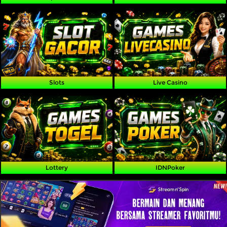
IDNRaffle
Referral
Promosi
Hubungi Kami
Slots
Live Casino
Live Chat
Pengaduan Customer
Pilih Bahasa:
Lottery
IDNPoker
MASUK
DAFTAR
&copy; FaktaBet - Situs Judi Online Slot